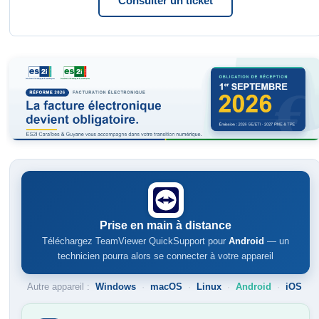
Consulter un ticket
Prise en main à distance
Téléchargez TeamViewer QuickSupport pour
Android
— un
technicien pourra alors se connecter à votre appareil
Autre appareil :
Windows
macOS
Linux
Android
iOS